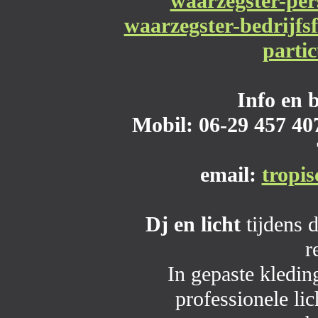
waarzegster-per
waarzegster-bedrijfsf
partic
Info en 
Mobil: 06-29 457 407
email:
tropi
Dj en licht
tijdens 
r
In gepaste kledi
professionele li