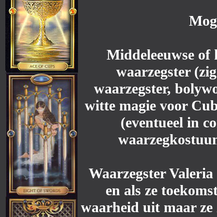
Moge
Middeleeuwse of hi
waarzegster (zi
waarzegster, bolyw
witte magie voor Cu
(eventueel in c
waarzegkostuum
Waarzegster Valeria 
en als ze toekomst
waarheid uit maar ze 