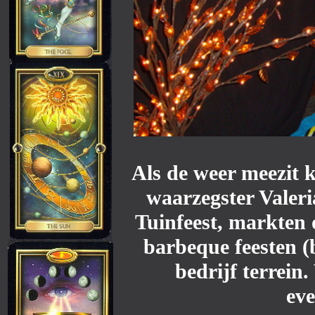
Als de weer meezit 
waarzegster Valer
Tuinfeest, markten 
barbeque feesten (b
bedrijf terrein
ev