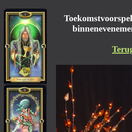
Toekomstvoorspell
binnenevenemen
Teru