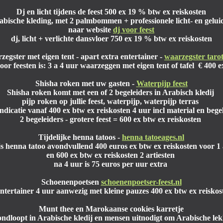
Dj en licht
tijdens de feest 500 ex 19 % btw ex reiskosten
rabische kleding, met 2 palmbommen + professionele licht- en gelu
naar website
dj voor feest
dj, licht + verlichte dansvloer
750 ex 19 % btw ex reiskosten
zegster
met eigen tent - apart extra entertainer -
waarzegster tarot
oor feesten is: 3 a 4 uur waarzeggen met eigen tent of tafel € 400 
Shisha roken met uw gasten
-
Waterpijp feest
Shisha roken komt met een of 2 begeleiders in Arabisch kledij
pijp roken op jullie feest, waterpijp, waterpijp terras
indicatie vanaf 400 ex btw ex reiskosten 4 uur incl material en beg
2 begeleiders - grotere feest = 600 ex btw ex reiskosten
Tijdelijke henna tatoos
-
henna tatoeages.nl
ijs henna tatoo avondvullend 400 euros ex btw ex reiskosten voor 1 
en 600 ex btw ex reiskosten 2 artiesten
na 4 uur is 75 euros per uur extra
Schoenenpoetsen
schoenenpoetser-feest.nl
entertainer 4 uur aanwezig met kleine pauzes 400 ex btw ex reiskos
Munt thee en Marokaanse cookies karretje
ondloopt in Arabische kledij en mensen uitnodigt om Arabische lek