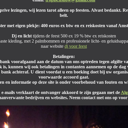
prive lezingen, wij lezen tarot alleen op feesten. Alvast bedankt.
belt.
ster met eigen plekje: 400 euros ex btw en ex reiskosten vanaf Amst
Dj en licht
tijdens de feest 500 ex 19 % btw ex reiskosten
aste kleding, met 2 palmbommen en professionele licht- en geluidsappa
naar website
dj voor feest
Betalingen:
r bank voorafgaand aan de datum van ons optreden tegen afgifte v
ijk is, kunnen wij ook betalingen in contanten aannemen op de dag 
 bank achteraf. U dient voordat u een boeking doet bij uw organis
voorwaarde accoord gaat.
zen en informatie op deze site is onder voorbehoud van fouten en w
 e-mails verklaart de ontvanger akkoord te zijn gegaan met de
Alg
aanverwante bedrijven en websites.
Neem contact met ons op voor