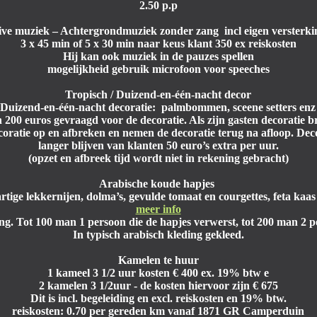
2.50 p.p
ive muziek
– Achtergrondmuziek zonder zang incl eigen versterki
3 x 45 min of 5 x 30 min naar keus klant 350 ex reiskosten
Hij kan ook muziek in de pauzes spellen
mogelijkheid gebruik microfoon voor speeches
Tropisch / Duizend-en-één-nacht decor
 Duizend-en-één-nacht decoratie: palmbommen, sceene setters en
 200 euros gevraagd voor de decoratie. Als zijn gasten decoratie
oratie op en afbreken en nemen de decoratie terug na afloop. Decor
langer blijven van klanten 50 euro’s extra per uur.
(opzet en afbreek tijd wordt niet in rekening gebracht)
Arabische koude hapjes
ge lekkernijen, dolma’s, gevulde tomaat en courgettes, feta kaas r
meer info
ing. Tot 100 man 1 persoon die de hapjes verwerst, tot 200 man 2 
In typisch arabisch kleding gekleed.
Kamelen te huur
1 kameel 3 1/2 uur kosten € 400 ex. 19% btw e
2 kamelen 3 1/2uur - de kosten hiervoor zijn € 675
Dit is incl. begeleiding en excl. reiskosten en 19% btw.
reiskosten: 0.70 per gereden km vanaf 1871 GR Camperduin