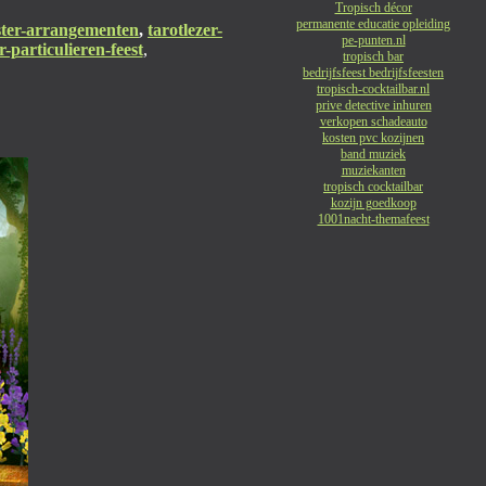
Tropisch décor
permanente educatie opleiding
ster-arrangementen
,
tarotlezer-
pe-punten.nl
-particulieren-feest
,
tropisch bar
bedrijfsfeest bedrijfsfeesten
tropisch-cocktailbar.nl
prive detective inhuren
verkopen schadeauto
kosten pvc kozijnen
band muziek
muziekanten
tropisch cocktailbar
kozijn goedkoop
1001nacht-themafeest