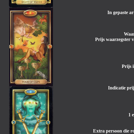
In gepaste a
Waar
Prijs waarzegster v
Prijs 
Indicatie pr
1 
Extra persoon die r