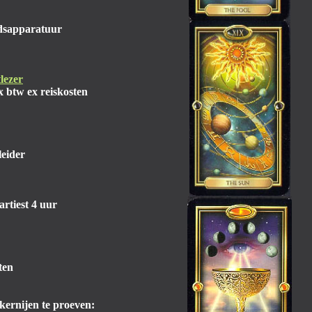
idsapparatuur
lezer
ex btw ex reiskosten
eleider
artiest 4 uur
ten
kernijen te proeven: