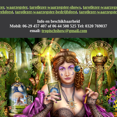
zer
,
waarzegster
,
tarotlezer-waarzegster-shows
,
tarotlezer-waarzeg
elsfeest
,
tarotlezer-waarzegster-bedrijfsfeest
,
tarotlezer-waarzegster
Info en beschikbaarheid
Mobil: 06-29 457 407 of 06 44 508 525 Tel: 0320 769037
email:
tropischshow@gmail.com