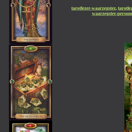
tarotlezer-waarzegster
,
tarotle
waarzegster-persone