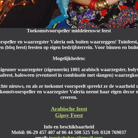
Toekomstvoorspeller middeleeuwse feest
rspeller en waarzegster Valeria ook buiten waarzeggen! Tuinfeest,
n (bbq feest) feesten op eigen bedrijfsterrein. Voor binnen en bu
Mogelijkheden:
, zigeuner waarzegster (zigeunerin) 1001 arabisch waarzegster, bol
feest, haloween (eventueel in combinatie met slangen) waarzegkos
hte nieuws, en als ze toekomst voorspeelt spreekt ze de waarheid u
oekomstvoorspeller en waarzegster Valeria neemt haar eigen decor
creeren.
Arabische feest
Gipsy Feest
Info en beschikbaarheid
Mobil: 06-29 457 407 of 06 44 508 525 Tel: 0320 769037
email:
tropischshow@gmail.com