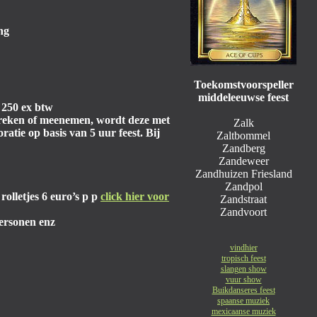
ng
Toekomstvoorspeller
middeleeuwse feest
z 250 ex btw
 breken of meenemen, wordt deze met
Zalk
atie op basis van 5 uur feest. Bij
Zaltbommel
Zandberg
Zandeweer
Zandhuizen Friesland
Zandpol
olletjes 6 euro’s p p
click hier voor
Zandstraat
Zandvoort
personen enz
vindhier
tropisch feest
slangen show
vuur show
Buikdanseres feest
spaanse muziek
mexicaanse muziek