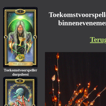
Toekomstvoorspelle
binnenevenemen
Teru
Toekomstvoorspeller
dorpsfeest