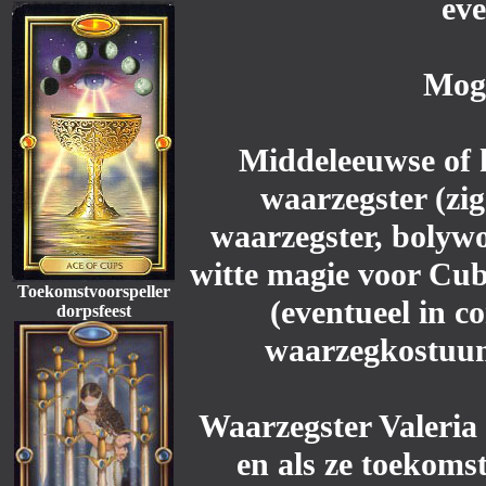
ev
Moge
Middeleeuwse of hi
waarzegster (zi
waarzegster, bolyw
witte magie voor Cu
Toekomstvoorspeller
(eventueel in c
dorpsfeest
waarzegkostuum
Waarzegster Valeria 
en als ze toekomst