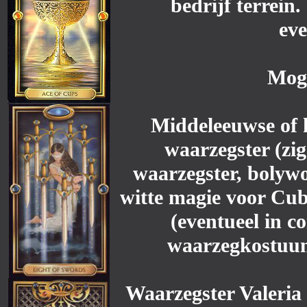
bedrijf terrein
ev
Moge
Middeleeuwse of hi
waarzegster (zi
waarzegster, bolyw
witte magie voor Cu
(eventueel in c
waarzegkostuum
Waarzegster Valeria 