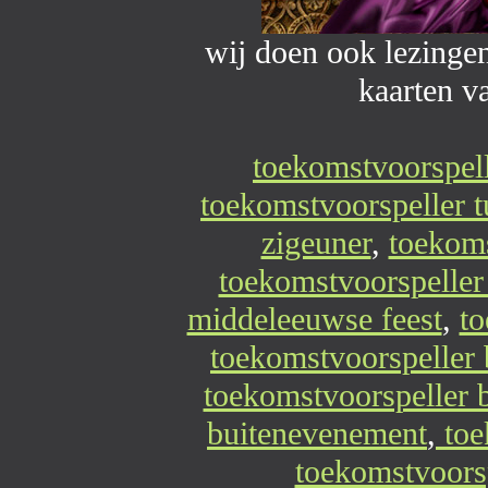
wij doen ook lezinge
kaarten 
toekomstvoorspel
toekomstvoorspeller t
zigeuner
,
toekoms
toekomstvoorspeller
middeleeuwse feest
,
to
toekomstvoorspeller 
toekomstvoorspeller b
buitenevenement
,
toe
toekomstvoorsp